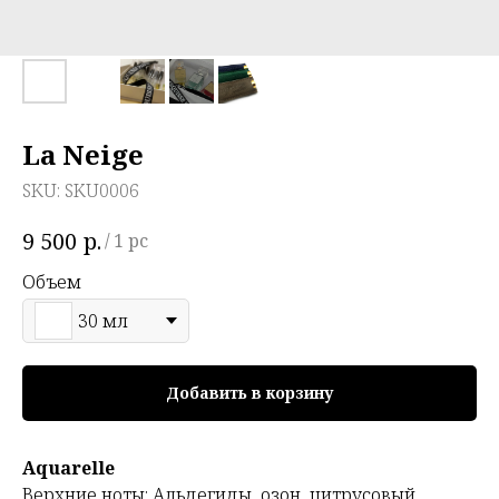
La Neige
SKU:
SKU0006
р.
9 500
/
1 pc
Объем
30 мл
Добавить в корзину
Aquarelle
Верхние ноты: Альдегиды, озон, цитрусовый